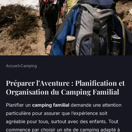
Accueil
›
Camping
CAMPING
Préparer l’Aventure : Planification et
Aventure en Plein Air : Le
Organisation du Camping Familial
Manuel Ultime du Camping
Familial
Planifier un
camping familial
demande une attention
particulière pour assurer que l’expérience soit
Emmy
•
28 avril 2025
•
8 min de lecture
agréable pour tous, surtout avec des enfants. Tout
commence par choisir un site de camping adapté à