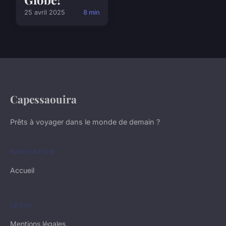
25 avril 2025
8 min
Capessaouira
Prêts à voyager dans le monde de demain ?
NAVIGATION
Accueil
LÉGAL
Mentions légales