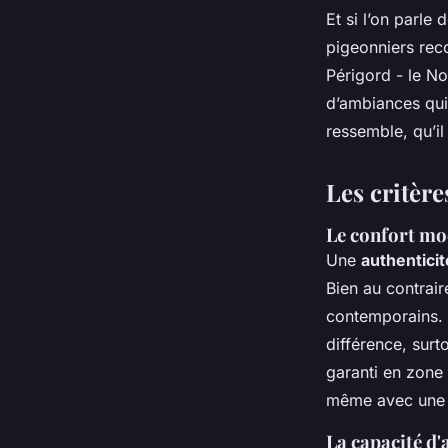
Et si l’on parle
pigeonniers rec
Périgord - le Noi
d’ambiances qui
ressemble, qu’i
Les critère
Le confort mo
Une
authenticit
Bien au contrair
contemporains.
différence, surt
garanti en zone 
même avec une c
La capacité d'