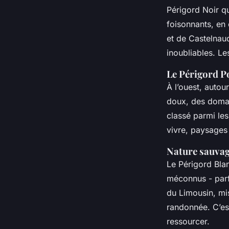
Périgord Noir qu
foisonnants, en 
et de Castelnau
inoubliables. Le
Le Périgord Po
À l’ouest, autou
doux, des domai
classé parmi les
vivre, paysages 
Nature sauvag
Le Périgord Bla
méconnus - parfa
du Limousin, mis
randonnée. C’est
ressourcer.