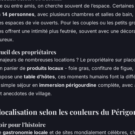
ie ou entre amis, on cherche souvent de l’espace. Certaines 
à
14 personnes
, avec plusieurs chambres et salles de bain,
s espaces de vie ouverts. Pour les couples ou les petits gr
 offrent une intimité plus feutrée, souvent avec une décor
eureux.
cueil des propriétaires
majeurs de nombreuses locations ? Le propriétaire sur place
un panier de
produits locaux
- foie gras, confiture de figue,
ropose une
table d’hôtes
, ces moments humains font la diffé
 simple séjour en
immersion périgourdine
complète, avec 
et anecdotes de village.
localisation selon les couleurs du Périgo
ir pour l'histoire
de
gastronomie locale
et de sites mondialement célèbres, c’e