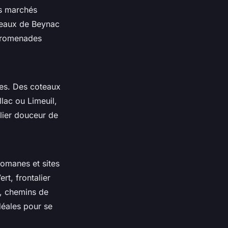
es marchés
âteaux de Beynac
 promenades
les. Des coteaux
lac ou Limeuil,
llier douceur de
romanes et sites
rt, frontalier
ë, chemins de
idéales pour se