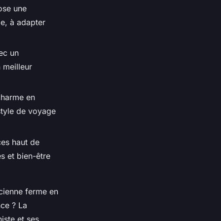
ose une
ge, à adapter
vec un
 meilleur
 charme en
style de voyage
ces haut de
s et bien-être
ncienne ferme en
nce ? La
iste et ses