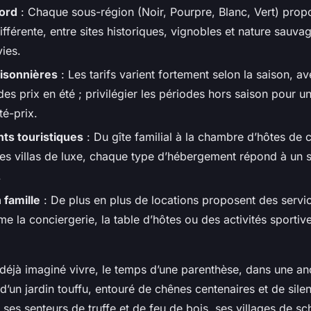
gord
: Chaque sous-région (Noir, Pourpre, Blanc, Vert) prop
fférente, entre sites historiques, vignobles et nature sauva
ies.
aisonnières
: Les tarifs varient fortement selon la saison, a
s prix en été ; privilégier les périodes hors saison pour un
té-prix.
s touristiques
: Du gîte familial à la chambre d’hôtes de
les villas de luxe, chaque type d’hébergement répond à un 
.
 famille
: De plus en plus de locations proposent des servi
la conciergerie, la table d’hôtes ou des activités sportive
déjà imaginé vivre, le temps d’une parenthèse, dans une a
d’un jardin touffu, entouré de chênes centenaires et de sile
es senteurs de truffe et de feu de bois, ses villages de sch