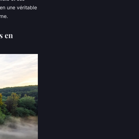
en une véritable
ême.
s en