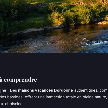
tions de vacances
l à comprendre
gne
: Des
maisons vacances Dordogne
authentiques, com
Dordogne
des bastides, offrent une immersion totale en pleine nature
ux et piscine.