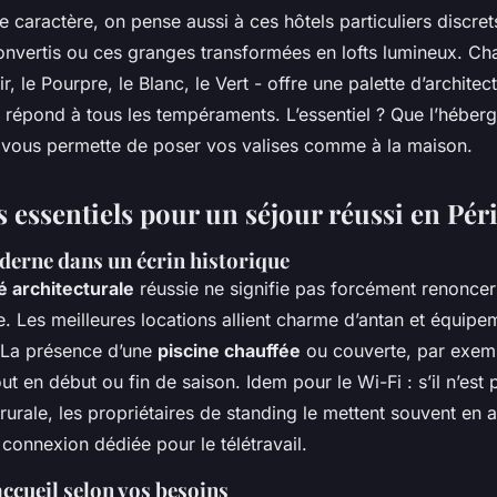
 de caractère, on pense aussi à ces hôtels particuliers discret
onvertis ou ces granges transformées en lofts lumineux. Ch
r, le Pourpre, le Blanc, le Vert - offre une palette d’architec
 répond à tous les tempéraments. L’essentiel ? Que l’hébe
l vous permette de poser vos valises comme à la maison.
s essentiels pour un séjour réussi en Pér
derne dans un écrin historique
é architecturale
réussie ne signifie pas forcément renoncer
e. Les meilleures locations allient charme d’antan et équipe
 La présence d’une
piscine chauffée
ou couverte, par exempl
out en début ou fin de saison. Idem pour le Wi-Fi : s’il n’est 
rurale, les propriétaires de standing le mettent souvent en a
onnexion dédiée pour le télétravail.
accueil selon vos besoins