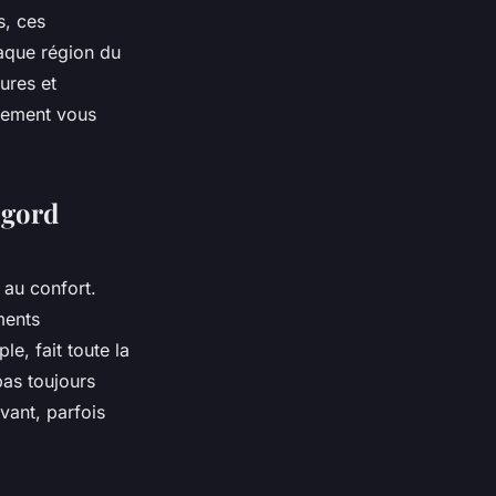
s, ces
aque région du
tures et
rgement vous
igord
 au confort.
ments
e, fait toute la
pas toujours
vant, parfois