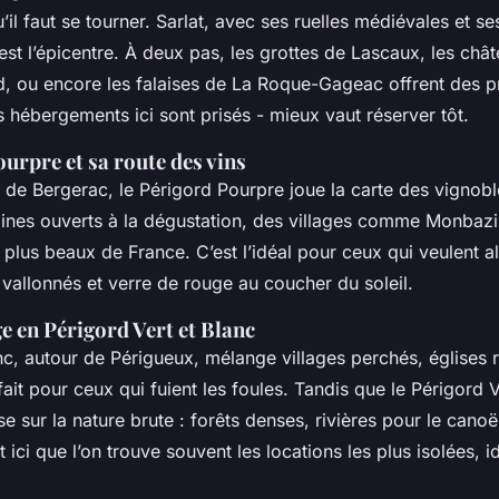
’il faut se tourner. Sarlat, avec ses ruelles médiévales et s
est l’épicentre. À deux pas, les grottes de Lascaux, les ch
d, ou encore les falaises de La Roque-Gageac offrent des
s hébergements ici sont prisés - mieux vaut réserver tôt.
urpre et sa route des vins
r de Bergerac, le Périgord Pourpre joue la carte des vignob
nes ouverts à la dégustation, des villages comme Monbazil
 plus beaux de France. C’est l’idéal pour ceux qui veulent a
vallonnés et verre de rouge au coucher du soleil.
e en Périgord Vert et Blanc
nc, autour de Périgueux, mélange villages perchés, églises 
it pour ceux qui fuient les foules. Tandis que le Périgord Ve
e sur la nature brute : forêts denses, rivières pour le cano
 ici que l’on trouve souvent les locations les plus isolées, 