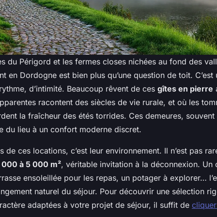
es du Périgord et les fermes closes nichées au fond des vall
t en Dordogne est bien plus qu’une question de toit. C’es
rythme, d’intimité. Beaucoup rêvent de ces
gîtes en pierre
pparentes racontent des siècles de vie rurale, et où les to
rdent la fraîcheur des étés torrides. Ces demeures, souven
âme du lieu à un confort moderne discret.
 de ces locations, c’est leur environnement. Il n’est pas ra
 000 à 5 000 m²
, véritable invitation à la déconnexion. U
errasse ensoleillée pour les repas, un potager à explorer… l’
ongement naturel du séjour. Pour découvrir une sélection ri
ctère adaptées à votre projet de séjour, il suffit de
cliquer