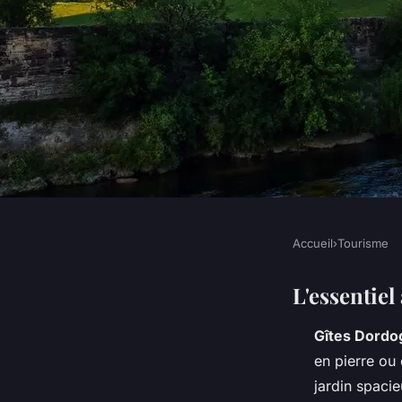
Accueil
›
Tourisme
TOURISME
Les meilleures loca
L'essentie
Gîtes Dordo
emblématiques en 
en pierre ou 
jardin spacie