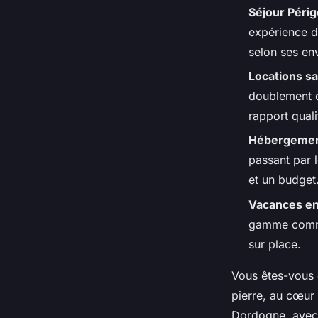
Éléanore
•
04/06/2026 15:37
•
11 min de lecture
Séjour Péri
expérience di
selon ses env
Locations s
doublement de
rapport quali
Hébergement
passant par 
et un budget
Vacances en
gamme comme 
sur place.
Vous êtes-vous 
pierre, au cœur 
Dordogne, avec s