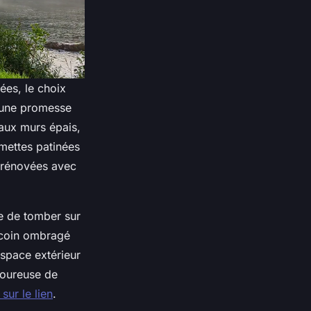
ées, le choix
t une promesse
aux murs épais,
mmettes patinées
t rénovées avec
re de tomber sur
n coin ombragé
espace extérieur
goureuse de
 sur le lien
.